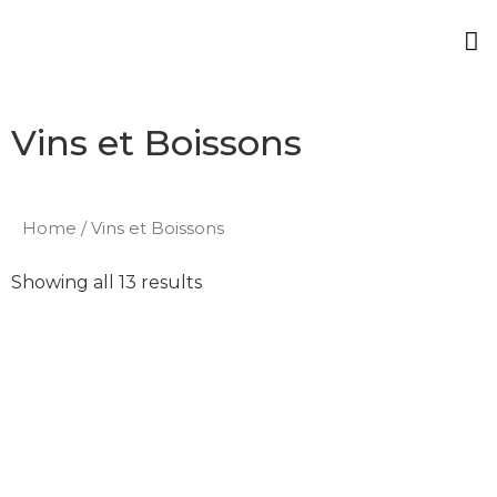
Nos produits
Qui sommes-nous
Contactez-nous
Vins et Boissons
Home
/ Vins et Boissons
Showing all 13 results