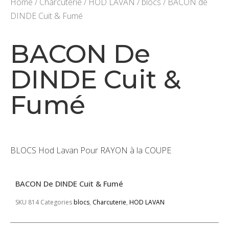
Home
/
Charcuterie
/
HOD LAVAN
/
blocs
/ BACON de
DINDE Cuit & Fumé
BACON De
DINDE Cuit &
Fumé
BLOCS Hod Lavan Pour RAYON à la COUPE
BACON De DINDE Cuit & Fumé
SKU
814
Categories
blocs
,
Charcuterie
,
HOD LAVAN