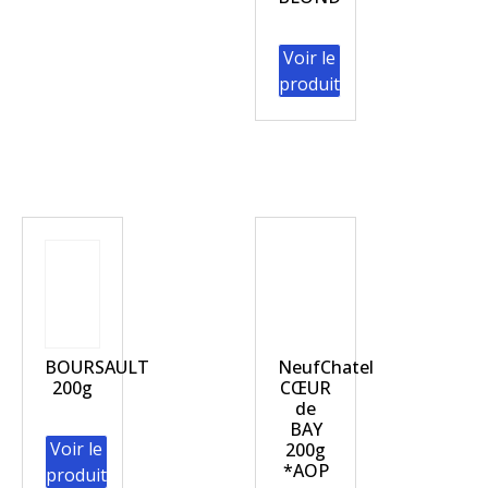
Voir le
produit
BOURSAULT
NeufChatel
200g
CŒUR
de
BAY
Voir le
200g
*AOP
produit