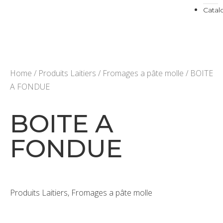
Cata
Home
/
Produits Laitiers
/
Fromages a pâte molle
/ BOITE
A FONDUE
BOITE A
FONDUE
Produits Laitiers, Fromages a pâte molle