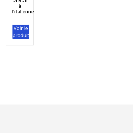
DINDE
à
l’italienne
Voir le
produit