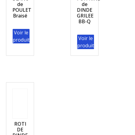
de
de
POULET
DINDE
Braisé
GRILEE
BB-Q
Voir le
Voir le
produit
produit
ROTI
DE