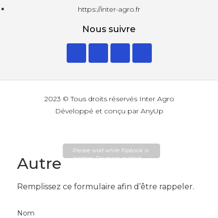
https://inter-agro.fr
Nous suivre
2023 © Tous droits réservés Inter Agro
Développé et conçu par AnyUp
Please wait while flipbook is
Autre
loading. For more related
info, FAQs and issues please
refer to
DearFlip WordPress
Flipbook Plugin Help
Remplissez ce formulaire afin d’être rappeler.
documentation.
Nom