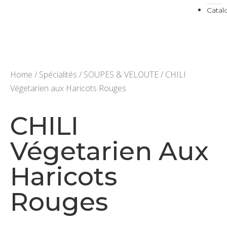
Cata
Home
/
Spécialités
/
SOUPES & VELOUTE
/ CHILI
Végetarien aux Haricots Rouges
CHILI
Végetarien Aux
Haricots
Rouges