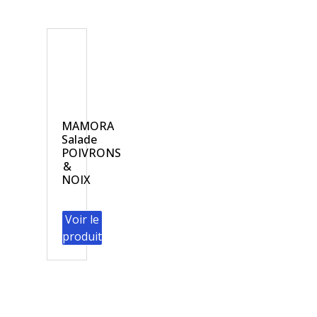
MAMORA
Salade
POIVRONS
&
NOIX
Voir le
produit