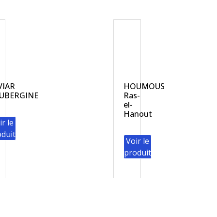
VIAR
HOUMOUS
AUBERGINE
Ras-
el-
Hanout
ir le
duit
Voir le
produit