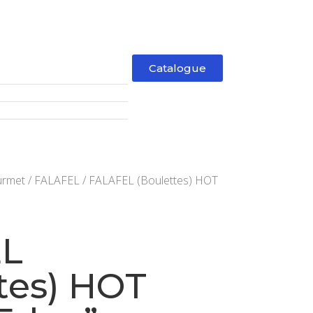
Catalogue
urmet
/
FALAFEL
/ FALAFEL (Boulettes) HOT
EL
tes) HOT