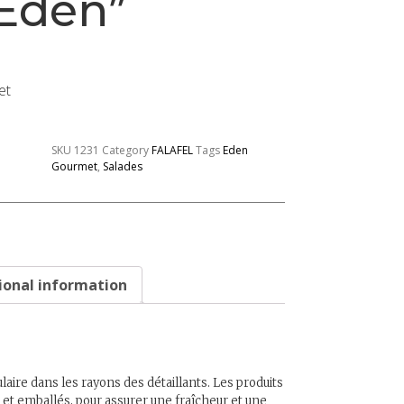
“Eden”
et
SKU
1231
Category
FALAFEL
Tags
Eden
Gourmet
,
Salades
ional information
laire dans les rayons des détaillants. Les produits
t emballés, pour assurer une fraîcheur et une