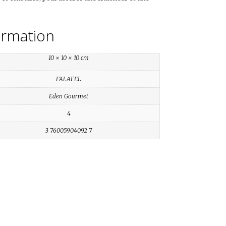
ormation
10 × 10 × 10 cm
FALAFEL
Eden Gourmet
4
3 76005904092 7