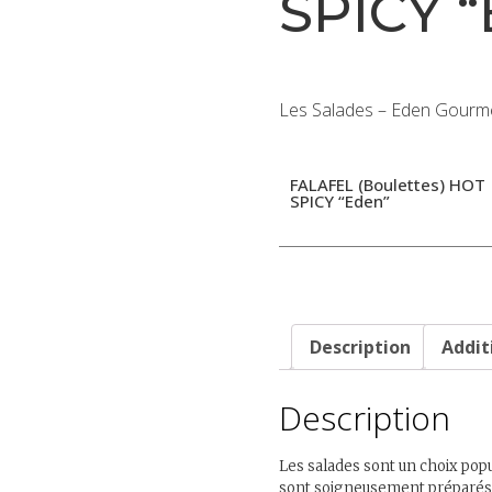
SPICY 
Les Salades – Eden Gourm
FALAFEL (Boulettes) HOT
SPICY “Eden”
Description
Addit
Description
Les salades sont un choix popu
sont soigneusement préparés e