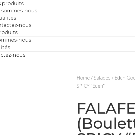
 produits
i sommes-nous
ualités
tactez-nous
roduits
sommes-nous
ités
ctez-nous
Home
/
Salades
/
Eden Go
SPICY “Eden”
FALAF
(Boulet