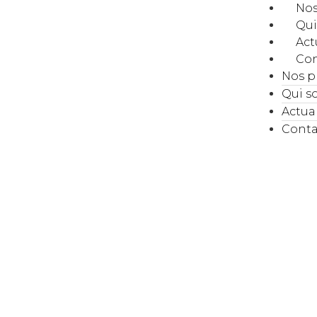
Nos
Qu
Act
Con
Nos p
Qui 
Actual
Conta