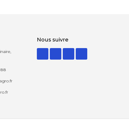
Nous suivre
naire,
 88
agro.fr
ro.fr