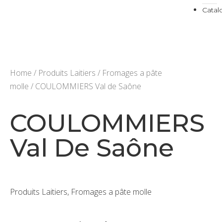
Cata
Home
/
Produits Laitiers
/
Fromages a pâte
molle
/ COULOMMIERS Val de Saône
COULOMMIERS
Val De Saône
Produits Laitiers, Fromages a pâte molle