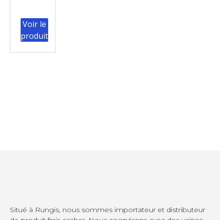
Voir le
produit
Situé à Rungis, nous sommes importateur et distributeur
de produit frais casher. Nous coopérons avec des usines